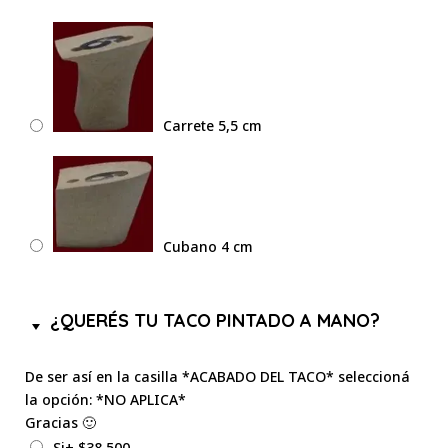
Carrete 5,5 cm
Cubano 4 cm
¿QUERÉS TU TACO PINTADO A MANO?
De ser así en la casilla *ACABADO DEL TACO* seleccioná
la opción: *NO APLICA*
Gracias 🙂
Si
+
$
38,500