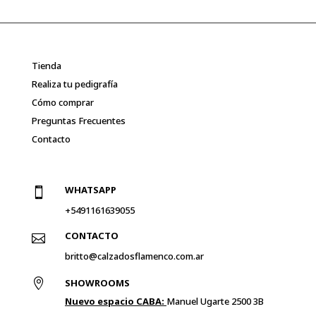
Tienda
Realiza tu pedigrafía
Cómo comprar
Preguntas Frecuentes
Contacto
WHATSAPP

+5491161639055
CONTACTO

britto@calzadosflamenco.com.ar

SHOWROOMS
Nuevo espacio CABA:
Manuel Ugarte 2500 3B