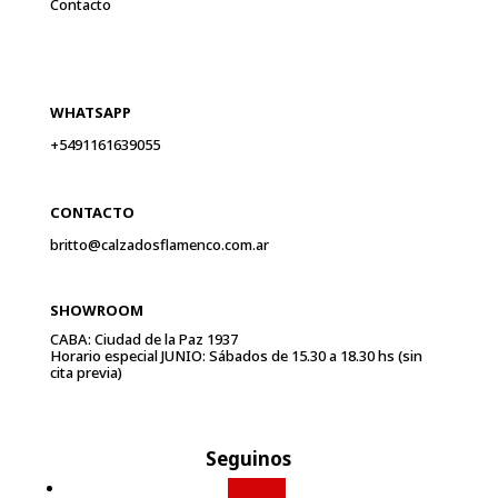
Contacto
WHATSAPP
+5491161639055
CONTACTO
britto@calzadosflamenco.com.ar
SHOWROOM
CABA: Ciudad de la Paz 1937
Horario especial JUNIO: Sábados de 15.30 a 18.30 hs (sin
cita previa)
Seguinos
Seguir