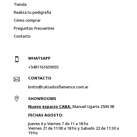
Tienda
Realiza tu pedigrafía
Cómo comprar
Preguntas Frecuentes
Contacto
WHATSAPP

+5491161639055
CONTACTO

britto@calzadosflamenco.com.ar

SHOWROOMS
Nuevo espacio CABA:
Manuel Ugarte 2500 3B
FECHAS AGOSTO:
Jueves 6 y
Viernes 7 de 11 a 18 hs
Viernes 21 de 11:00 a 18 hs y Sabado 22 de 11:30 a
19 hs